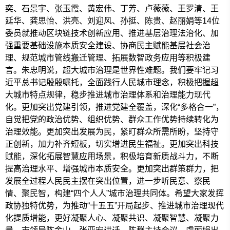
奕、石景宇、张玉霞、黄宏伟、丁芳、卢薇薇、王罗清、王
延华、龚思怡、洪亮、刘迎风、孙挺、陈贵、赵丽娟等14位
委员就推动区块链技术创新应用、推进基层治理法治化、加
强重要基础设施本质安全建设、协商民主赋能基层社会治
理、规范城市管线搬迁管理、拓展数智政务应用等积极建
言。朱忠明说，超大城市治理是世界性难题。我们要牢记习
近平总书记殷殷嘱托，全面践行人民城市理念，积极把握超
大城市特点规律，稳步推进城市治理体系和治理能力现代
化。更加突出党建引领，推进党建全覆盖，深化“多格合一”，
自觉把党的政治优势、组织优势、群众工作优势持续转化为
治理效能。更加突出发展为民，紧盯群众所需所盼，坚持守
正创新，加力补齐短板，切实增进民生福祉。更加突出科技
赋能，深化拓展智慧应用场景，积极培育新质战斗力，不断
提高治理水平、增强城市本质安全。更加突出群策群力，把
发展全过程人民民主摆在突出位置，进一步听民意、察民
情、聚民智，构建“四个人人”城市治理共同体。希望大家发挥
政协独特优势，为推动“十五五”开局起步、推进城市治理现代
化提质增能，更好凝聚人心、凝聚共识、凝聚智慧、凝聚力